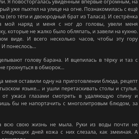
али. Я повосторгалась увиденным впервые огромным, на
орый уже пыхтел на улице на огне. Познакомилась с ещё
 (его тёти и двоюродный брат из Таласа). И сестрёнка
ев мой наряд и меня с ног до головы, увели меня
у, которые не жалко было обляпать, и завели на кухню.
ом виде. И всего несколько часов, чтобы эту гору
. И понеслось…
делывают голову барана. И вцепилась в тёрку и таз с
 не грохнуться в обморок…
а меня оставили одну на приготовлении блюда, рецепт
гызском языке… и ушли перетаскивать столы и стулья.
 от ужаса глазами смотреть в удаляющую спину и
лишь бы не напортачить с многолитровым блюдом, за
за всю свою жизнь не мыла. Руки из воды почти не
е следующих дней кожа с них слезала, как змеиная. А