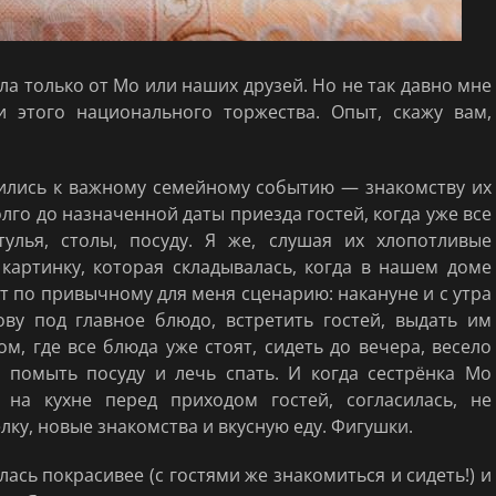
ла только от Мо или наших друзей. Но не так давно мне
 этого национального торжества. Опыт, скажу вам,
ились к важному семейному событию — знакомству их
лго до назначенной даты приезда гостей, когда уже все
улья, столы, посуду. Я же, слушая их хлопотливые
 картинку, которая складывалась, когда в нашем доме
ёт по привычному для меня сценарию: накануне и с утра
ову под главное блюдо, встретить гостей, выдать им
м, где все блюда уже стоят, сидеть до вечера, весело
, помыть посуду и лечь спать. И когда сестрёнка Мо
на кухне перед приходом гостей, согласилась, не
ку, новые знакомства и вкусную еду. Фигушки.
ась покрасивее (с гостями же знакомиться и сидеть!) и