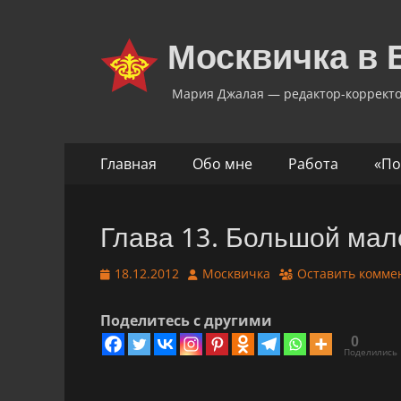
Москвичка в 
Мария Джалая — редактор-коррект
Основное
Перейти
Главная
Обо мне
Работа
«По
к
меню
содержимому
Глава 13. Большой мал
Опубликовано
Автор
18.12.2012
Москвичка
Оставить комме
Поделитесь с другими
0
Поделились