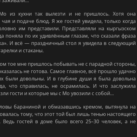
м заживали…
Мо из кухни так вылезти и не пришлось. Хотя она
чая и подаче блюд. Я же гостей увидела, только когда
оловно им представили. Представляли на кыргызском
да поняла по их удивлённым глазам, что сказали фраза
а». И всё — праздничный стол я увидела в следующий
тарелки и стаканы.
ком тое мне пришлось побывать не с парадной стороны,
я оказалась не готова. Самое главное, всё прошло удачно
х были довольны. И в глубине души я была довольна
рда, что справилась, не осрамилась. И что заслужила
зли гости и которые мы с Мо увозили с собой…
оловы бараниной и обмазавшись кремом, вытянула на
овалась тому, что этот той был лишь тенью настоящего
. Ведь гостей в доме было всего 25–30 человек, а не