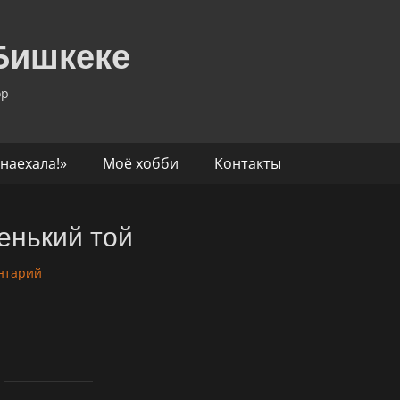
Бишкеке
ор
наехала!»
Моё хобби
Контакты
енький той
нтарий