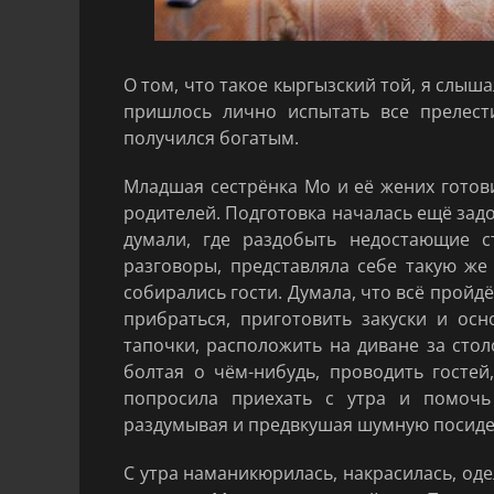
О том, что такое кыргызский той, я слыша
пришлось лично испытать все прелести
получился богатым.
Младшая сестрёнка Мо и её жених готов
родителей. Подготовка началась ещё задо
думали, где раздобыть недостающие ст
разговоры, представляла себе такую же
собирались гости. Думала, что всё пройд
прибраться, приготовить закуски и осн
тапочки, расположить на диване за столо
болтая о чём-нибудь, проводить гостей
попросила приехать с утра и помочь 
раздумывая и предвкушая шумную посидел
С утра наманикюрилась, накрасилась, одел