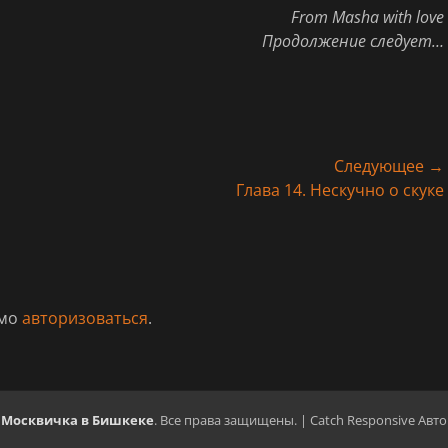
From Masha with love
Продолжение следует…
Следующее →
Следующая
Глава 14. Нескучно о скуке
запись:
имо
авторизоваться
.
6
Москвичка в Бишкеке
. Все права защищены. | Catch Responsive Авто