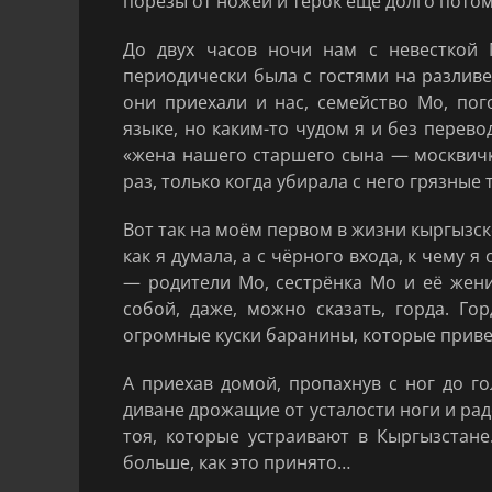
порезы от ножей и тёрок ещё долго пото
До двух часов ночи нам с невесткой 
периодически была с гостями на разливе 
они приехали и нас, семейство Мо, пог
языке, но каким-то чудом я и без перево
«жена нашего старшего сына — москвичк
раз, только когда убирала с него грязные 
Вот так на моём первом в жизни кыргызс
как я думала, а с чёрного входа, к чему 
— родители Мо, сестрёнка Мо и её жени
собой, даже, можно сказать, горда. Го
огромные куски баранины, которые приве
А приехав домой, пропахнув с ног до г
диване дрожащие от усталости ноги и рад
тоя, которые устраивают в Кыргызстане
больше, как это принято…