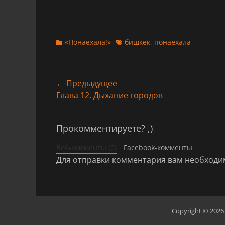
Категории
Теги
«Понаехала!»
бишкек
,
понаехала
Навигация
← Предыдущее
Предыдущая
Глава 12. Дыхание городов
по
запись:
записям
Прокомментируете? ,)
Веб-комменты (0)
Facebook-комменты
Для отправки комментария вам необход
Copyright © 202