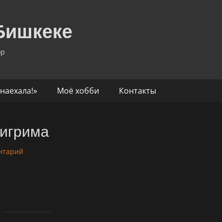
Бишкеке
ор
наехала!»
Моё хобби
Контакты
лигрима
нтарий