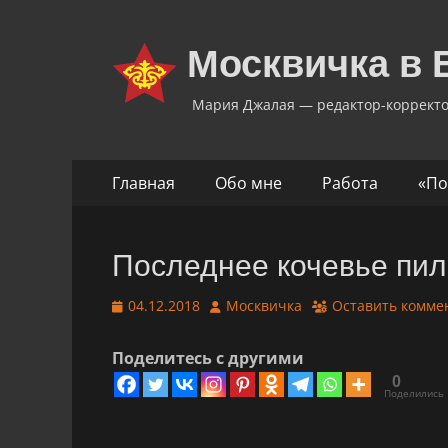
Москвичка в 
Мария Джалая — редактор-коррект
Основное
Перейти
Главная
Обо мне
Работа
«По
к
меню
содержимому
Последнее кочевье пи
Опубликовано
Автор
04.12.2018
Москвичка
Оставить комме
Поделитесь с другими
0
Поделились