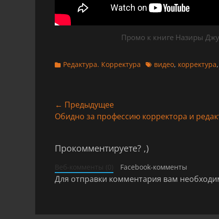
Промо к книге Назиры Джу
Категории
Теги
Редактура. Корректура
видео
,
корректура
Навигация
← Предыдущее
Предыдущая
Обидно за профессию корректора и редак
по
запись:
записям
Прокомментируете? ,)
Веб-комменты (0)
Facebook-комменты
Для отправки комментария вам необход