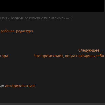
ман «Последнее кочевье пилигрима» — 2
,
рабочее
,
редактура
Следующее →
Следующая
тора
Что происходит, когда находишь себя
запись:
имо
авторизоваться
.